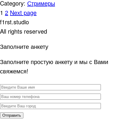
Category:
Стримеры
Page
Page
Навигация
1
2
Next page
f1rst.studio
по
All rights reserved
записям
Заполните анкету
Заполните простую анкету и мы с Вами
свяжемся!